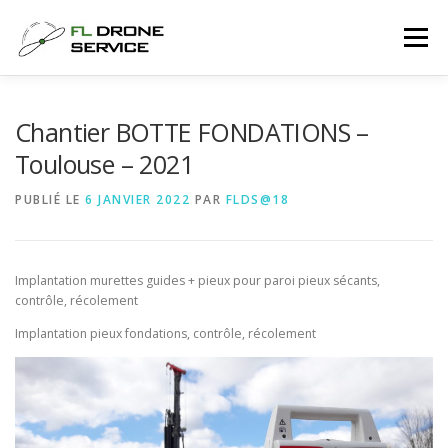
Aller
au
Menu
contenu
ACCUEIL
SERVICES
PRÉSENTATION
Chantier BOTTE FONDATIONS –
Toulouse – 2021
MATÉRIELS
PARTENAIRES
RÉALISATIONS
PUBLIÉ LE
6 JANVIER 2022
PAR
FLDS@18
CONTACT
Implantation murettes guides + pieux pour paroi pieux sécants,
contrôle, récolement
Implantation pieux fondations, contrôle, récolement